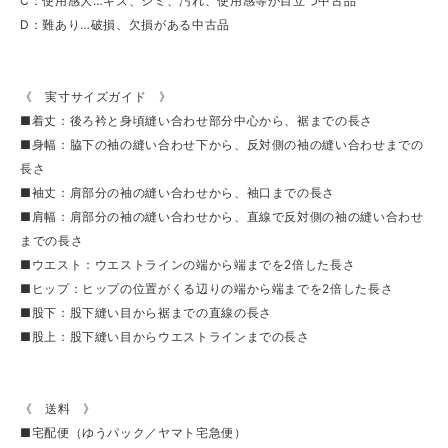
C：使用感大…キズ、シミ、汚れ、使用感等が目立つ中古品
D：難あり…破損、欠損がある中古品
《 実寸サイズガイド 》
■着丈：後ろ衿と身頃縫い合わせ部分中心から、裾までの長さ
■身幅：脇下の袖の縫い合わせ下から、反対側の袖の縫い合わせまでの
長さ
■袖丈：肩部分の袖の縫い合わせから、袖口までの長さ
■肩幅：肩部分の袖の縫い合わせから、直線で反対側の袖の縫い合わせ
までの長さ
■ウエスト：ウエストラインの端から端までを2倍した長さ
■ヒップ：ヒップの位置がくる辺りの端から端までを2倍した長さ
■股下：股下縫い目から裾までの直線の長さ
■股上：股下縫い目からウエストラインまでの長さ
《 送料 》
■宅配便（ゆうパック／ヤマト宅急便）