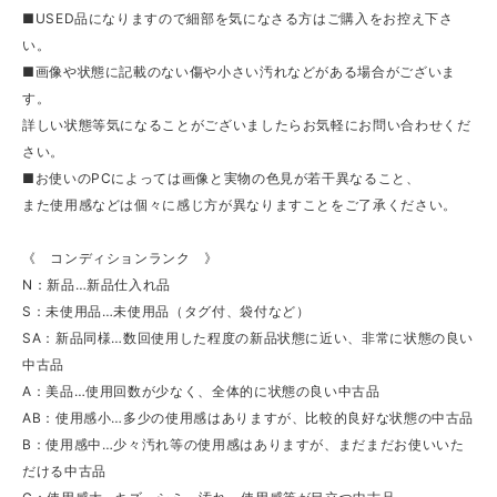
■USED品になりますので細部を気になさる方はご購入をお控え下さ
い。
■画像や状態に記載のない傷や小さい汚れなどがある場合がございま
す。
詳しい状態等気になることがございましたらお気軽にお問い合わせくだ
さい。
■お使いのPCによっては画像と実物の色見が若干異なること、
また使用感などは個々に感じ方が異なりますことをご了承ください。
《 コンディションランク 》
N：新品…新品仕入れ品
S：未使用品…未使用品（タグ付、袋付など）
SA：新品同様…数回使用した程度の新品状態に近い、非常に状態の良い
中古品
A：美品…使用回数が少なく、全体的に状態の良い中古品
AB：使用感小…多少の使用感はありますが、比較的良好な状態の中古品
B：使用感中…少々汚れ等の使用感はありますが、まだまだお使いいた
だける中古品