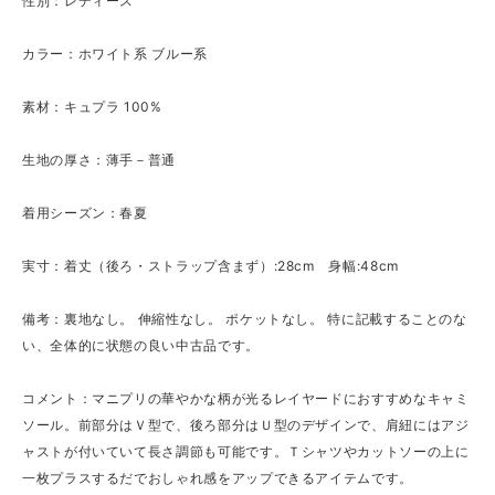
性別：レディース
カラー：ホワイト系 ブルー系
素材：キュプラ 100%
生地の厚さ：薄手－普通
着用シーズン：春夏
実寸：着丈（後ろ・ストラップ含まず）:28cm 身幅:48cm
備考：裏地なし。 伸縮性なし。 ポケットなし。 特に記載することのな
い、全体的に状態の良い中古品です。
コメント：マニプリの華やかな柄が光るレイヤードにおすすめなキャミ
ソール。前部分はＶ型で、後ろ部分はＵ型のデザインで、肩紐にはアジ
ャストが付いていて長さ調節も可能です。Ｔシャツやカットソーの上に
一枚プラスするだでおしゃれ感をアップできるアイテムです。