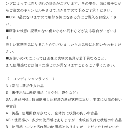
ングによっては売り切れの場合がございます。その場合、誠に勝手なが
らご注文のキャンセルをさせて頂きますので予めご了承ください。
■USED品になりますので細部を気になさる方はご購入をお控え下さ
い。
■画像や状態に記載のない傷や小さい汚れなどがある場合がございま
す。
詳しい状態等気になることがございましたらお気軽にお問い合わせくだ
さい。
■お使いのPCによっては画像と実物の色見が若干異なること、
また使用感などは個々に感じ方が異なりますことをご了承ください。
《 コンディションランク 》
N：新品…新品仕入れ品
S：未使用品…未使用品（タグ付、袋付など）
SA：新品同様…数回使用した程度の新品状態に近い、非常に状態の良い
中古品
A：美品…使用回数が少なく、全体的に状態の良い中古品
AB：使用感小…多少の使用感はありますが、比較的良好な状態の中古品
B：使用感中…少々汚れ等の使用感はありますが、まだまだお使いいた