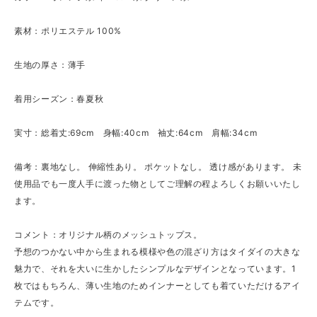
素材：ポリエステル 100%
生地の厚さ：薄手
着用シーズン：春夏秋
実寸：総着丈:69cm 身幅:40cm 袖丈:64cm 肩幅:34cm
備考：裏地なし。 伸縮性あり。 ポケットなし。 透け感があります。 未
使用品でも一度人手に渡った物としてご理解の程よろしくお願いいたし
ます。
コメント：オリジナル柄のメッシュトップス。
予想のつかない中から生まれる模様や色の混ざり方はタイダイの大きな
魅力で、それを大いに生かしたシンプルなデザインとなっています。1
枚ではもちろん、薄い生地のためインナーとしても着ていただけるアイ
テムです。