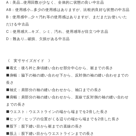
A：美品…使用回数が少なく、全体的に状態の良い中古品
AB：使用感小…多少の使用感はありますが、比較的良好な状態の中古品
B：使用感中…少々汚れ等の使用感はありますが、まだまだお使いいた
だける中古品
C：使用感大…キズ、シミ、汚れ、使用感等が目立つ中古品
D：難あり…破損、欠損がある中古品
《 実寸サイズガイド 》
■着丈：後ろ衿と身頃縫い合わせ部分中心から、裾までの長さ
■身幅：脇下の袖の縫い合わせ下から、反対側の袖の縫い合わせまでの
長さ
■袖丈：肩部分の袖の縫い合わせから、袖口までの長さ
■肩幅：肩部分の袖の縫い合わせから、直線で反対側の袖の縫い合わせ
までの長さ
■ウエスト：ウエストラインの端から端までを2倍した長さ
■ヒップ：ヒップの位置がくる辺りの端から端までを2倍した長さ
■股下：股下縫い目から裾までの直線の長さ
■股上：股下縫い目からウエストラインまでの長さ