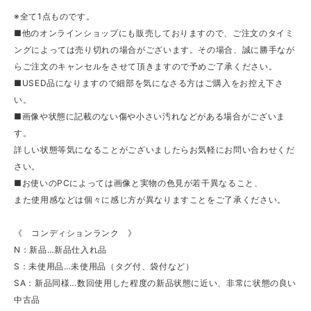
※全て1点ものです。
■他のオンラインショップにも販売しておりますので、ご注文のタイミ
ングによっては売り切れの場合がございます。その場合、誠に勝手なが
らご注文のキャンセルをさせて頂きますので予めご了承ください。
■USED品になりますので細部を気になさる方はご購入をお控え下さ
い。
■画像や状態に記載のない傷や小さい汚れなどがある場合がございま
す。
詳しい状態等気になることがございましたらお気軽にお問い合わせくだ
さい。
■お使いのPCによっては画像と実物の色見が若干異なること、
また使用感などは個々に感じ方が異なりますことをご了承ください。
《 コンディションランク 》
N：新品…新品仕入れ品
S：未使用品…未使用品（タグ付、袋付など）
SA：新品同様…数回使用した程度の新品状態に近い、非常に状態の良い
中古品