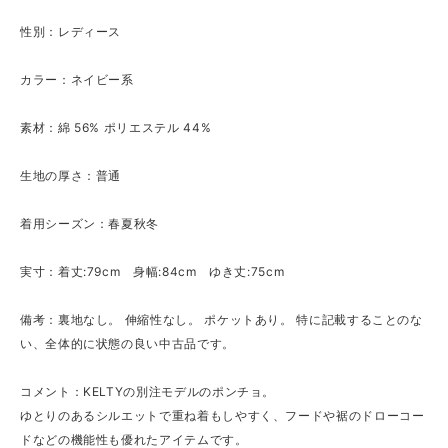
性別：レディース
カラー：ネイビー系
素材：綿 56% ポリエステル 44%
生地の厚さ：普通
着用シーズン：春夏秋冬
実寸：着丈:79cm 身幅:84cm ゆき丈:75cm
備考：裏地なし。 伸縮性なし。 ポケットあり。 特に記載することのな
い、全体的に状態の良い中古品です。
コメント：KELTYの別注モデルのポンチョ。
ゆとりのあるシルエットで重ね着もしやすく、フードや裾のドローコー
ドなどの機能性も優れたアイテムです。