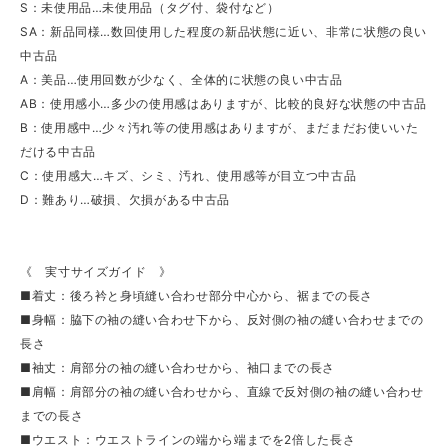
S：未使用品…未使用品（タグ付、袋付など）
SA：新品同様…数回使用した程度の新品状態に近い、非常に状態の良い
中古品
A：美品…使用回数が少なく、全体的に状態の良い中古品
AB：使用感小…多少の使用感はありますが、比較的良好な状態の中古品
B：使用感中…少々汚れ等の使用感はありますが、まだまだお使いいた
だける中古品
C：使用感大…キズ、シミ、汚れ、使用感等が目立つ中古品
D：難あり…破損、欠損がある中古品
《 実寸サイズガイド 》
■着丈：後ろ衿と身頃縫い合わせ部分中心から、裾までの長さ
■身幅：脇下の袖の縫い合わせ下から、反対側の袖の縫い合わせまでの
長さ
■袖丈：肩部分の袖の縫い合わせから、袖口までの長さ
■肩幅：肩部分の袖の縫い合わせから、直線で反対側の袖の縫い合わせ
までの長さ
■ウエスト：ウエストラインの端から端までを2倍した長さ