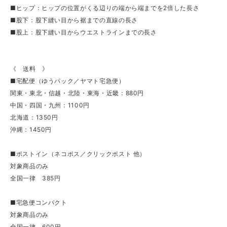
■ヒップ：ヒップの位置がくる辺りの端から端までを2倍した長さ
■股下：股下縫い目から裾までの直線の長さ
■股上：股下縫い目からウエストラインまでの長さ
《 送料 》
■宅配便（ゆうパック／ヤマト宅急便）
関東・東北・信越・北陸・東海・近畿：880円
中国・四国・九州：1100円
北海道：1350円
沖縄：1450円
■ポストイン（ネコポス／クリックポスト 他）
対象商品のみ
全国一律 385円
■宅急便コンパクト
対象商品のみ
全国一律 600円