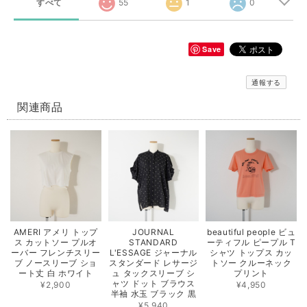
すべて
55
1
0
Save
通報する
関連商品
AMERI アメリ トップ
JOURNAL
beautiful people ビュ
ス カットソー プルオ
STANDARD
ーティフル ピープル T
ーバー フレンチスリー
L'ESSAGE ジャーナル
シャツ トップス カッ
ブ ノースリーブ ショ
スタンダード レサージ
トソー クルーネック
ート丈 白 ホワイト
ュ タックスリーブ シ
プリント
ャツ ドット ブラウス
¥2,900
¥4,950
半袖 水玉 ブラック 黒
¥5,940