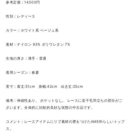
参考定価：14300円
性別：レディース
カラー：ホワイト系 ベージュ系
素材：ナイロン 93% ポリウレタン 7%
生地の厚さ：薄手－普通
着用シーズン：春夏
実寸：着丈:51cm 身幅:42cm ゆき丈:25cm
備考：伸縮性あり。 ポケットなし。 レースに若干毛羽立ちの部分がご
ざいます。全体的に比較的良好な状態の中古品です。
コメント：レースアイテムにリブ素材の襟をつけたAMERIらしいトップ
ス。