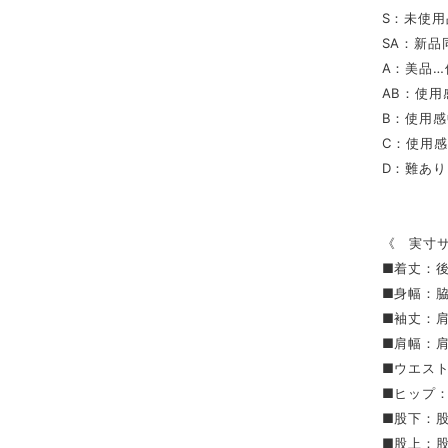
S：未使
SA：新
A：美品
AB：使
B：使用
C：使用
D：難あ
《 実寸
■着丈：
■身幅：
■袖丈：
■肩幅：
■ウエス
■ヒップ
■股下：
■股上：