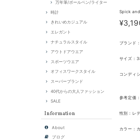
万年筆/ボールペン/ライター
Spick
時計
¥3,19
きれいめカジュアル
エレガント
ナチュラルスタイル
ブランド：ス
アウトドアウエア
サイズ：3
スポーツウエア
オフィスワークスタイル
コンディ
スーパーブランド
40代からの大人ファッション
参考定価：
SALE
Information
性別：レ
About
カラー：
ブログ