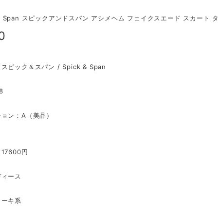
 and Span スピックアンドスパン アシメヘム フェイクスエード スカート
0
ピック＆スパン / Spick & Span
8
ション：A（美品）
17600円
ディース
カーキ系