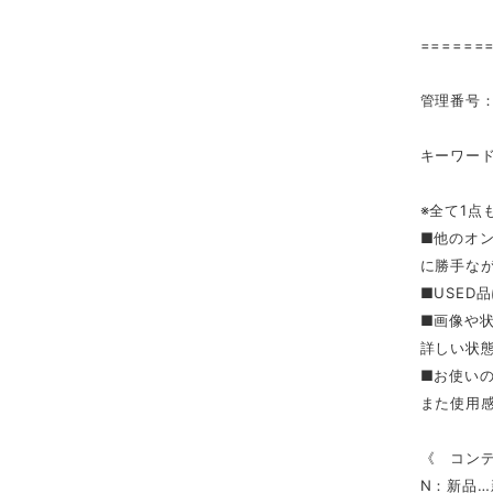
======
管理番号：2
キーワード
※全て1点
■他のオ
に勝手な
■USED
■画像や
詳しい状
■お使い
また使用
《 コン
N：新品