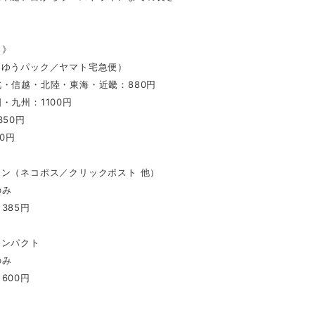
 》
（ゆうパック／ヤマト宅急便）
・信越・北陸・東海・近畿：880円
・九州：1100円
350円
0円
イン（ネコポス／クリックポスト 他）
のみ
385円
コンパクト
のみ
600円