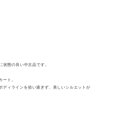
体的に状態の良い中古品です。
カート。
ボディラインを拾い過ぎず、美しいシルエットが