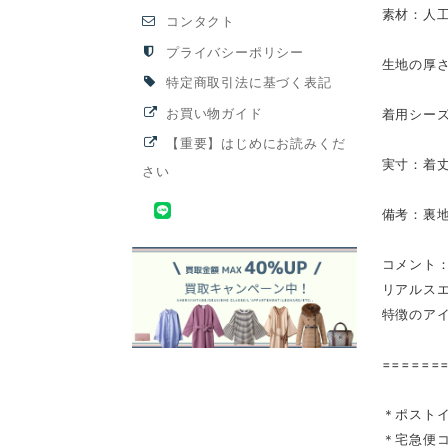
素材：人
コンタクト
プライバシーポリシー
生地の厚
特定商取引法に基づく表記
お買い物ガイド
着用シー
【重要】はじめにお読みくだ
実寸：着丈
さい
備考：裏
コメント
リアルス
特徴のア
======
＊ポストイ
＊宅急便コ