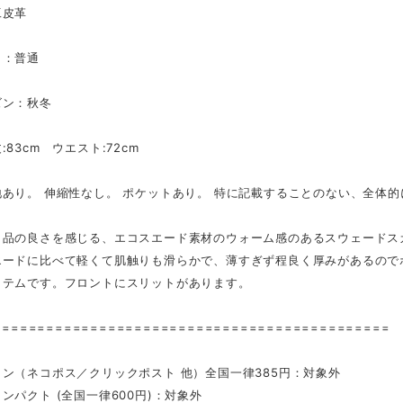
工皮革
さ：普通
ズン：秋冬
:83cm ウエスト:72cm
地あり。 伸縮性なし。 ポケットあり。 特に記載することのない、全
：品の良さを感じる、エコスエード素材のウォーム感のあるスウェードス
エードに比べて軽くて肌触りも滑らかで、薄すぎず程良く厚みがあるので
イテムです。フロントにスリットがあります。
=============================================
ン（ネコポス／クリックポスト 他）全国一律385円：対象外
ンパクト (全国一律600円)：対象外