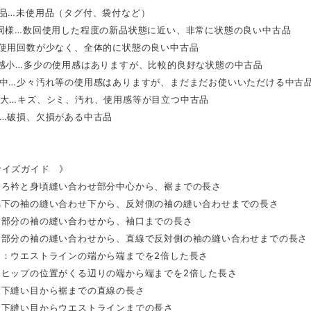
用品…未使用品（タグ付、袋付など）
品同様…数回使用した程度の新品状態に近い、非常に状態の良い中古品
…使用回数が少なく、全体的に状態の良い中古品
用感小…多少の使用感はありますが、比較的良好な状態の中古品
感中…少々汚れ等の使用感はありますが、まだまだお使いいただける中古
感大…キズ、シミ、汚れ、使用感等が目立つ中古品
り…破損、欠損がある中古品
サイズガイド 》
後ろ衿と身頃縫い合わせ部分中心から、裾までの長さ
脇下の袖の縫い合わせ下から、反対側の袖の縫い合わせまでの長さ
肩部分の袖の縫い合わせから、袖口までの長さ
肩部分の袖の縫い合わせから、直線で反対側の袖の縫い合わせまでの長さ
ト：ウエストラインの端から端までを2倍した長さ
：ヒップの位置がくる辺りの端から端までを2倍した長さ
股下縫い目から裾までの直線の長さ
股下縫い目からウエストラインまでの長さ