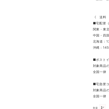
《 送料
■宅配便
関東・東北
中国・四国
北海道：1
沖縄：145
■ポスト
対象商品
全国一律 
■宅急便
対象商品
全国一律 
数量