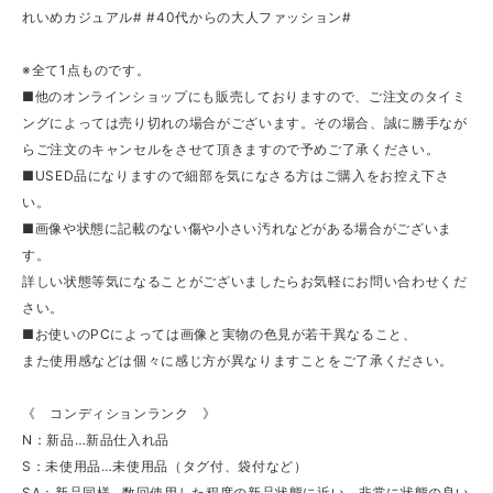
れいめカジュアル# #40代からの大人ファッション#
※全て1点ものです。
■他のオンラインショップにも販売しておりますので、ご注文のタイミ
ングによっては売り切れの場合がございます。その場合、誠に勝手なが
らご注文のキャンセルをさせて頂きますので予めご了承ください。
■USED品になりますので細部を気になさる方はご購入をお控え下さ
い。
■画像や状態に記載のない傷や小さい汚れなどがある場合がございま
す。
詳しい状態等気になることがございましたらお気軽にお問い合わせくだ
さい。
■お使いのPCによっては画像と実物の色見が若干異なること、
また使用感などは個々に感じ方が異なりますことをご了承ください。
《 コンディションランク 》
N：新品…新品仕入れ品
S：未使用品…未使用品（タグ付、袋付など）
SA：新品同様…数回使用した程度の新品状態に近い、非常に状態の良い