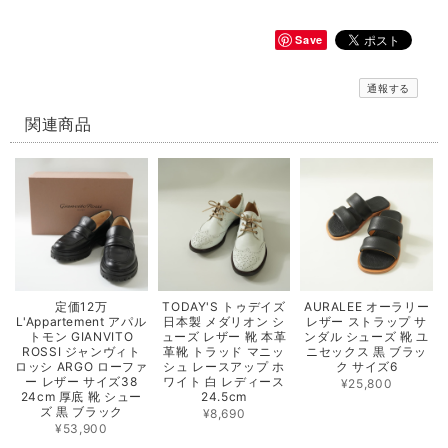
Save
通報する
関連商品
定価12万
TODAY'S トゥデイズ
AURALEE オーラリー
L'Appartement アパル
日本製 メダリオン シ
レザー ストラップ サ
トモン GIANVITO
ューズ レザー 靴 本革
ンダル シューズ 靴 ユ
ROSSI ジャンヴィト
革靴 トラッド マニッ
ニセックス 黒 ブラッ
ロッシ ARGO ローファ
シュ レースアップ ホ
ク サイズ6
ー レザー サイズ38
ワイト 白 レディース
¥25,800
24cm 厚底 靴 シュー
24.5cm
ズ 黒 ブラック
¥8,690
¥53,900