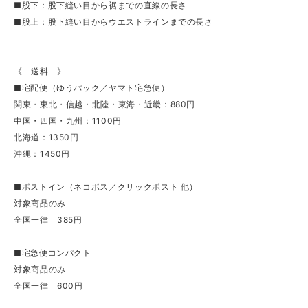
■股下：股下縫い目から裾までの直線の長さ
■股上：股下縫い目からウエストラインまでの長さ
《 送料 》
■宅配便（ゆうパック／ヤマト宅急便）
関東・東北・信越・北陸・東海・近畿：880円
中国・四国・九州：1100円
北海道：1350円
沖縄：1450円
■ポストイン（ネコポス／クリックポスト 他）
対象商品のみ
全国一律 385円
■宅急便コンパクト
対象商品のみ
全国一律 600円