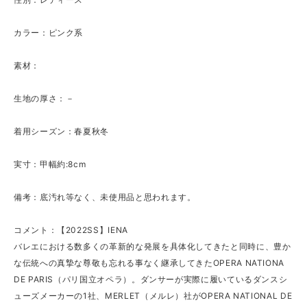
カラー：ピンク系
素材：
生地の厚さ：－
着用シーズン：春夏秋冬
実寸：甲幅約:8cm
備考：底汚れ等なく、未使用品と思われます。
コメント：【2022SS】IENA
バレエにおける数多くの革新的な発展を具体化してきたと同時に、豊か
な伝統への真摯な尊敬も忘れる事なく継承してきたOPERA NATIONA
DE PARIS（パリ国立オペラ）。ダンサーが実際に履いているダンスシ
ューズメーカーの1社、MERLET（メルレ）社がOPERA NATIONAL DE