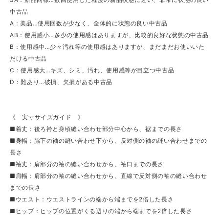
中古品
A：美品…使用回数が少なく、全体的に状態の良い中古品
AB：使用感小…多少の使用感はありますが、比較的良好な状態の中古品
B：使用感中…少々汚れ等の使用感はありますが、まだまだお使いいた
だける中古品
C：使用感大…キズ、シミ、汚れ、使用感等が目立つ中古品
D：難あり…破損、欠損がある中古品
《 実寸サイズガイド 》
■着丈：後ろ衿と身頃縫い合わせ部分中心から、裾までの長さ
■身幅：脇下の袖の縫い合わせ下から、反対側の袖の縫い合わせまでの
長さ
■袖丈：肩部分の袖の縫い合わせから、袖口までの長さ
■肩幅：肩部分の袖の縫い合わせから、直線で反対側の袖の縫い合わせ
までの長さ
■ウエスト：ウエストラインの端から端までを2倍した長さ
■ヒップ：ヒップの位置がくる辺りの端から端までを2倍した長さ