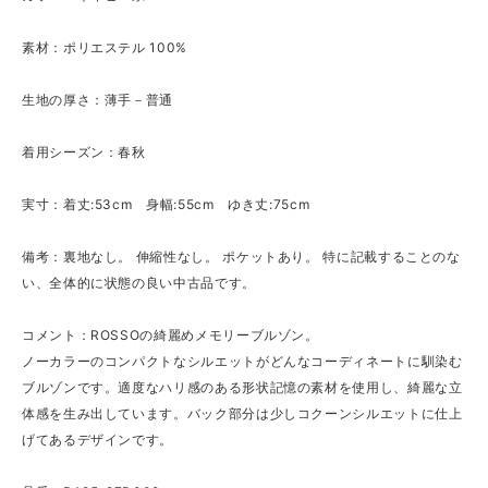
素材：ポリエステル 100%
生地の厚さ：薄手－普通
着用シーズン：春秋
実寸：着丈:53cm 身幅:55cm ゆき丈:75cm
備考：裏地なし。 伸縮性なし。 ポケットあり。 特に記載することのな
い、全体的に状態の良い中古品です。
コメント：ROSSOの綺麗めメモリーブルゾン。
ノーカラーのコンパクトなシルエットがどんなコーディネートに馴染む
ブルゾンです。適度なハリ感のある形状記憶の素材を使用し、綺麗な立
体感を生み出しています。バック部分は少しコクーンシルエットに仕上
げてあるデザインです。