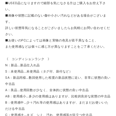
■USED品になりますので細部を気になさる方はご購入をお控え下さ
い。
■画像や状態に記載のない傷や小さい汚れなどがある場合がございま
す。
詳しい状態等気になることがございましたらお気軽にお問い合わせくだ
さい。
■お使いのPCによっては画像と実物の色見が若干異なること、
また使用感などは個々に感じ方が異なりますことをご了承ください。
《 コンディションランク 》
N：新品…新品仕入れ品
S：未使用品…未使用品（タグ付、袋付など）
SA：新品同様…数回使用した程度の新品状態に近い、非常に状態の良い
中古品
A：美品…使用回数が少なく、全体的に状態の良い中古品
AB：使用感小…多少の使用感はありますが、比較的良好な状態の中古品
B：使用感中…少々汚れ等の使用感はありますが、まだまだお使いいた
だける中古品
C：使用感大…キズ、シミ、汚れ、使用感等が目立つ中古品