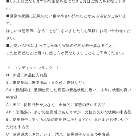
■USED品になりますので細部を気になさる方はご購入をお控え下さ
い。
■画像や状態に記載のない傷や小さい汚れなどがある場合がございま
す。
詳しい状態等気になることがございましたらお気軽にお問い合わせくだ
さい。
■お使いのPCによっては画像と実物の色見が若干異なること、
また使用感などは個々に感じ方が異なりますことをご了承ください。
《 コンディションランク 》
N：新品…新品仕入れ品
S：未使用品…未使用品（タグ付、袋付など）
SA：新品同様…数回使用した程度の新品状態に近い、非常に状態の良い
中古品
A：美品…使用回数が少なく、全体的に状態の良い中古品
AB：使用感小…多少の使用感はありますが、比較的良好な状態の中古品
B：使用感中…少々汚れ等の使用感はありますが、まだまだお使いいた
だける中古品
C：使用感大…キズ、シミ、汚れ、使用感等が目立つ中古品