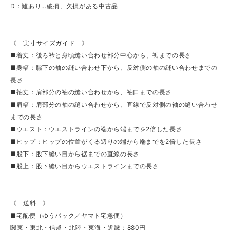
D：難あり…破損、欠損がある中古品
《 実寸サイズガイド 》
■着丈：後ろ衿と身頃縫い合わせ部分中心から、裾までの長さ
■身幅：脇下の袖の縫い合わせ下から、反対側の袖の縫い合わせまでの
長さ
■袖丈：肩部分の袖の縫い合わせから、袖口までの長さ
■肩幅：肩部分の袖の縫い合わせから、直線で反対側の袖の縫い合わせ
までの長さ
■ウエスト：ウエストラインの端から端までを2倍した長さ
■ヒップ：ヒップの位置がくる辺りの端から端までを2倍した長さ
■股下：股下縫い目から裾までの直線の長さ
■股上：股下縫い目からウエストラインまでの長さ
《 送料 》
■宅配便（ゆうパック／ヤマト宅急便）
関東・東北・信越・北陸・東海・近畿：880円