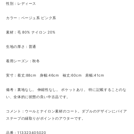
性別：レディース
カラー：ベージュ系 ピンク系
素材：毛 80% ナイロン 20%
生地の厚さ：普通
着用シーズン：秋冬
実寸：着丈:88cm 身幅:46cm 袖丈:60cm 肩幅:41cm
備考：裏地なし。 伸縮性なし。 ポケットあり。 特に記載することのな
い、全体的に状態の良い中古品です。
コメント：ウールとナイロン素材のコート。ダブルのデザインにバイア
ステープの縁取りがポイントのアウターです。
品番：113323405020