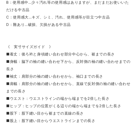
B：使用感中…少々汚れ等の使用感はありますが、まだまだお使いいた
だける中古品
C：使用感大…キズ、シミ、汚れ、使用感等が目立つ中古品
D：難あり…破損、欠損がある中古品
《 実寸サイズガイド 》
■着丈：後ろ衿と身頃縫い合わせ部分中心から、裾までの長さ
■身幅：脇下の袖の縫い合わせ下から、反対側の袖の縫い合わせまでの
長さ
■袖丈：肩部分の袖の縫い合わせから、袖口までの長さ
■肩幅：肩部分の袖の縫い合わせから、直線で反対側の袖の縫い合わせ
までの長さ
■ウエスト：ウエストラインの端から端までを2倍した長さ
■ヒップ：ヒップの位置がくる辺りの端から端までを2倍した長さ
■股下：股下縫い目から裾までの直線の長さ
■股上：股下縫い目からウエストラインまでの長さ