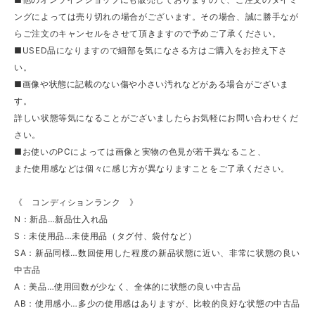
ングによっては売り切れの場合がございます。その場合、誠に勝手なが
らご注文のキャンセルをさせて頂きますので予めご了承ください。
■USED品になりますので細部を気になさる方はご購入をお控え下さ
い。
■画像や状態に記載のない傷や小さい汚れなどがある場合がございま
す。
詳しい状態等気になることがございましたらお気軽にお問い合わせくだ
さい。
■お使いのPCによっては画像と実物の色見が若干異なること、
また使用感などは個々に感じ方が異なりますことをご了承ください。
《 コンディションランク 》
N：新品…新品仕入れ品
S：未使用品…未使用品（タグ付、袋付など）
SA：新品同様…数回使用した程度の新品状態に近い、非常に状態の良い
中古品
A：美品…使用回数が少なく、全体的に状態の良い中古品
AB：使用感小…多少の使用感はありますが、比較的良好な状態の中古品