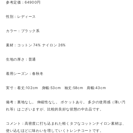
参考定価：64900円
性別：レディース
カラー：ブラック系
素材：コットン 74% ナイロン 26%
生地の厚さ：普通
着用シーズン：春秋冬
実寸：着丈:102cm 身幅:53cm 袖丈:58cm 肩幅:43cm
備考：裏地なし。 伸縮性なし。 ポケットあり。 多少の使用感（薄い汚
れ等）はございますが、比較的良好な状態の中古品です。
コメント：高密度に打ち込まれた軽くタフなコットンナイロン素材は、
使い込むほどに味わいを増していくトレンチコートです。