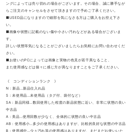
ングによっては売り切れの場合がございます。その場合、誠に勝手なが
らご注文のキャンセルをさせて頂きますので予めご了承ください。
■USED品になりますので細部を気になさる方はご購入をお控え下さ
い。
■画像や状態に記載のない傷や小さい汚れなどがある場合がございま
す。
詳しい状態等気になることがございましたらお気軽にお問い合わせくだ
さい。
■お使いのPCによっては画像と実物の色見が若干異なること、
また使用感などは個々に感じ方が異なりますことをご了承ください。
《 コンディションランク 》
N：新品…新品仕入れ品
S：未使用品…未使用品（タグ付、袋付など）
SA：新品同様…数回使用した程度の新品状態に近い、非常に状態の良い
中古品
A：美品…使用回数が少なく、全体的に状態の良い中古品
AB：使用感小…多少の使用感はありますが、比較的良好な状態の中古品
B：使用感中…少々汚れ等の使用感はありますが、まだまだお使いいた