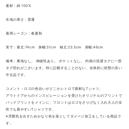
素材：綿 100%
生地の厚さ：普通
着用シーズン：春夏秋
実寸：着丈:74cm 身幅:51cm 袖丈:23.5cm 肩幅:46cm
備考：裏地なし。 伸縮性あり。 ポケットなし。 内側の洗濯タグに一部
タグ切れがございます。特に記載することのない、全体的に状態の良い
中古品です。
コメント：ロゴの色合いがどこかレトロで新鮮なTシャツ。
アウトドアからのインスピレーションを受けたオリジナルのプリントで
バックプリントをメインに、フロントはロゴをさりげなく入れ大人の女
性でも着やすいTシャツです。
※雰囲気を出すためかなり色を落としてダメージ加工をしている商品で
す。