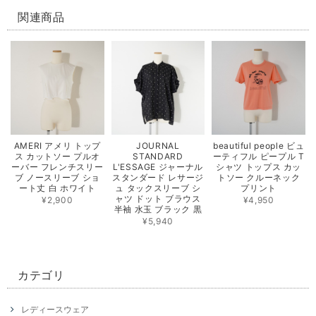
関連商品
AMERI アメリ トップ
JOURNAL
beautiful people ビュ
ス カットソー プルオ
STANDARD
ーティフル ピープル T
ーバー フレンチスリー
L'ESSAGE ジャーナル
シャツ トップス カッ
ブ ノースリーブ ショ
スタンダード レサージ
トソー クルーネック
ート丈 白 ホワイト
ュ タックスリーブ シ
プリント
ャツ ドット ブラウス
¥2,900
¥4,950
半袖 水玉 ブラック 黒
¥5,940
カテゴリ
レディースウェア