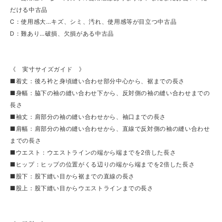
だける中古品
C：使用感大…キズ、シミ、汚れ、使用感等が目立つ中古品
D：難あり…破損、欠損がある中古品
《 実寸サイズガイド 》
■着丈：後ろ衿と身頃縫い合わせ部分中心から、裾までの長さ
■身幅：脇下の袖の縫い合わせ下から、反対側の袖の縫い合わせまでの
長さ
■袖丈：肩部分の袖の縫い合わせから、袖口までの長さ
■肩幅：肩部分の袖の縫い合わせから、直線で反対側の袖の縫い合わせ
までの長さ
■ウエスト：ウエストラインの端から端までを2倍した長さ
■ヒップ：ヒップの位置がくる辺りの端から端までを2倍した長さ
■股下：股下縫い目から裾までの直線の長さ
■股上：股下縫い目からウエストラインまでの長さ