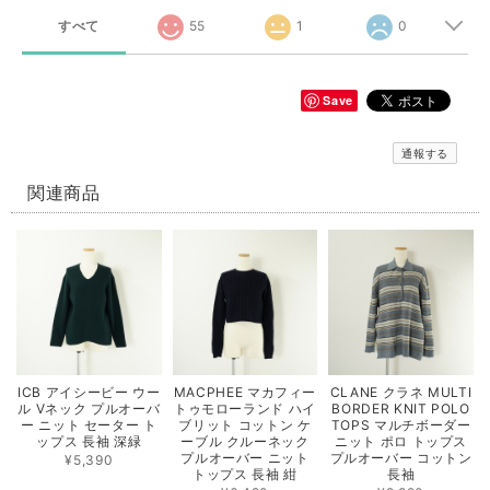
すべて
55
1
0
Save
通報する
関連商品
ICB アイシービー ウー
MACPHEE マカフィー
CLANE クラネ MULTI
ル Vネック プルオーバ
トゥモローランド ハイ
BORDER KNIT POLO
ー ニット セーター ト
ブリット コットン ケ
TOPS マルチボーダー
ップス 長袖 深緑
ーブル クルーネック
ニット ポロ トップス
プルオーバー ニット
プルオーバー コットン
¥5,390
トップス 長袖 紺
長袖