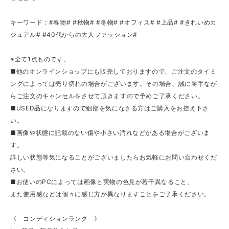
キーワード：#春物# #秋物# #冬物# #オフィス# #上品# #きれいめカ
ジュアル# #40代からの大人ファッション#
※全て1点ものです。
■他のオンラインショップにも販売しておりますので、ご注文のタイミ
ングによっては売り切れの場合がございます。その場合、誠に勝手なが
らご注文のキャンセルをさせて頂きますので予めご了承ください。
■USED品になりますので細部を気になさる方はご購入をお控え下さ
い。
■画像や状態に記載のない傷や小さい汚れなどがある場合がございま
す。
詳しい状態等気になることがございましたらお気軽にお問い合わせくだ
さい。
■お使いのPCによっては画像と実物の色見が若干異なること、
また使用感などは個々に感じ方が異なりますことをご了承ください。
《 コンディションランク 》