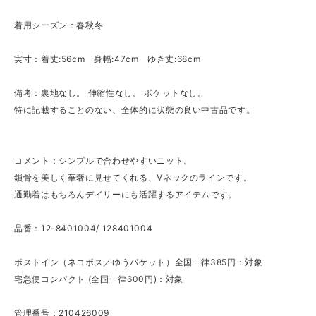
着用シーズン：春秋冬
実寸：着丈:56cm 身幅:47cm ゆき丈:68cm
備考：裏地なし。 伸縮性なし。 ポケットなし。
特に記載することのない、全体的に状態の良い中古品です。
コメント：シンプルで合わせやすいニット。
鎖骨を美しく華奢に見せてくれる、Vネックのラインです。
通勤着はもちろんデイリーにも活躍するアイテムです。
品番：12-8401004/ 128401004
ポストイン（ネコポス／ゆうパケット）全国一律385円：対象
宅急便コンパクト (全国一律600円)：対象
管理番号：210426009