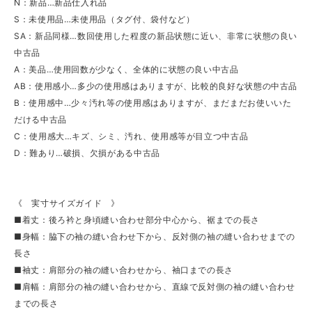
N：新品…新品仕入れ品
S：未使用品…未使用品（タグ付、袋付など）
SA：新品同様…数回使用した程度の新品状態に近い、非常に状態の良い
中古品
A：美品…使用回数が少なく、全体的に状態の良い中古品
AB：使用感小…多少の使用感はありますが、比較的良好な状態の中古品
B：使用感中…少々汚れ等の使用感はありますが、まだまだお使いいた
だける中古品
C：使用感大…キズ、シミ、汚れ、使用感等が目立つ中古品
D：難あり…破損、欠損がある中古品
《 実寸サイズガイド 》
■着丈：後ろ衿と身頃縫い合わせ部分中心から、裾までの長さ
■身幅：脇下の袖の縫い合わせ下から、反対側の袖の縫い合わせまでの
長さ
■袖丈：肩部分の袖の縫い合わせから、袖口までの長さ
■肩幅：肩部分の袖の縫い合わせから、直線で反対側の袖の縫い合わせ
までの長さ