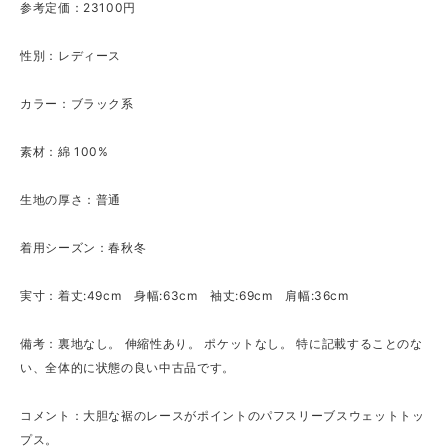
参考定価：23100円
性別：レディース
カラー：ブラック系
素材：綿 100%
生地の厚さ：普通
着用シーズン：春秋冬
実寸：着丈:49cm 身幅:63cm 袖丈:69cm 肩幅:36cm
備考：裏地なし。 伸縮性あり。 ポケットなし。 特に記載することのな
い、全体的に状態の良い中古品です。
コメント：大胆な裾のレースがポイントのパフスリーブスウェットトッ
プス。