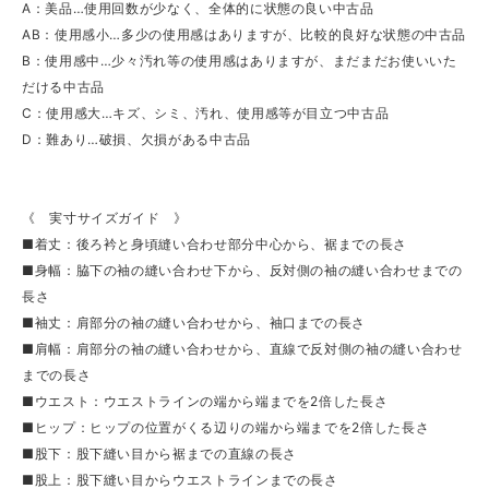
A：美品…使用回数が少なく、全体的に状態の良い中古品
AB：使用感小…多少の使用感はありますが、比較的良好な状態の中古品
B：使用感中…少々汚れ等の使用感はありますが、まだまだお使いいた
だける中古品
C：使用感大…キズ、シミ、汚れ、使用感等が目立つ中古品
D：難あり…破損、欠損がある中古品
《 実寸サイズガイド 》
■着丈：後ろ衿と身頃縫い合わせ部分中心から、裾までの長さ
■身幅：脇下の袖の縫い合わせ下から、反対側の袖の縫い合わせまでの
長さ
■袖丈：肩部分の袖の縫い合わせから、袖口までの長さ
■肩幅：肩部分の袖の縫い合わせから、直線で反対側の袖の縫い合わせ
までの長さ
■ウエスト：ウエストラインの端から端までを2倍した長さ
■ヒップ：ヒップの位置がくる辺りの端から端までを2倍した長さ
■股下：股下縫い目から裾までの直線の長さ
■股上：股下縫い目からウエストラインまでの長さ