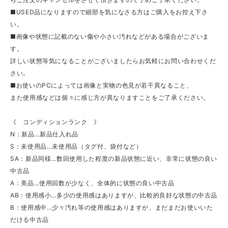
■USED品になりますので細部を気になさる方はご購入をお控え下さ
い。
■画像や状態に記載のない傷や小さい汚れなどがある場合がございま
す。
詳しい状態等気になることがございましたらお気軽にお問い合わせくだ
さい。
■お使いのPCによっては画像と実物の色見が若干異なること、
また使用感などは個々に感じ方が異なりますことをご了承ください。
《 コンディションランク 》
N：新品…新品仕入れ品
S：未使用品…未使用品（タグ付、袋付など）
SA：新品同様…数回使用した程度の新品状態に近い、非常に状態の良い
中古品
A：美品…使用回数が少なく、全体的に状態の良い中古品
AB：使用感小…多少の使用感はありますが、比較的良好な状態の中古品
B：使用感中…少々汚れ等の使用感はありますが、まだまだお使いいた
だける中古品