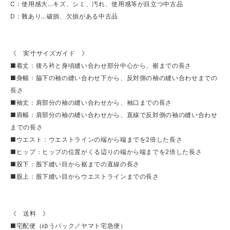
C：使用感大…キズ、シミ、汚れ、使用感等が目立つ中古品
D：難あり…破損、欠損がある中古品
《 実寸サイズガイド 》
■着丈：後ろ衿と身頃縫い合わせ部分中心から、裾までの長さ
■身幅：脇下の袖の縫い合わせ下から、反対側の袖の縫い合わせまでの
長さ
■袖丈：肩部分の袖の縫い合わせから、袖口までの長さ
■肩幅：肩部分の袖の縫い合わせから、直線で反対側の袖の縫い合わせ
までの長さ
■ウエスト：ウエストラインの端から端までを2倍した長さ
■ヒップ：ヒップの位置がくる辺りの端から端までを2倍した長さ
■股下：股下縫い目から裾までの直線の長さ
■股上：股下縫い目からウエストラインまでの長さ
《 送料 》
■宅配便（ゆうパック／ヤマト宅急便）