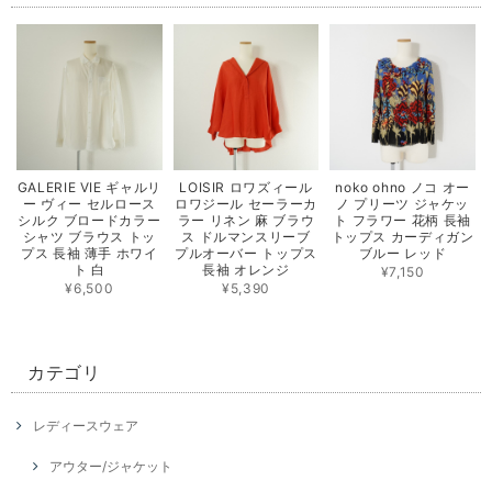
GALERIE VIE ギャルリ
LOISIR ロワズィール
noko ohno ノコ オー
ー ヴィー セルロース
ロワジール セーラーカ
ノ プリーツ ジャケッ
シルク ブロードカラー
ラー リネン 麻 ブラウ
ト フラワー 花柄 長袖
シャツ ブラウス トッ
ス ドルマンスリーブ
トップス カーディガン
プス 長袖 薄手 ホワイ
プルオーバー トップス
ブルー レッド
ト 白
長袖 オレンジ
¥7,150
¥6,500
¥5,390
カテゴリ
レディースウェア
アウター/ジャケット