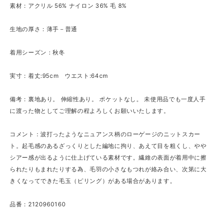
素材：アクリル 56% ナイロン 36% 毛 8%
生地の厚さ：薄手－普通
着用シーズン：秋冬
実寸：着丈:95cm ウエスト:64cm
備考：裏地あり。 伸縮性あり。 ポケットなし。 未使用品でも一度人手
に渡った物としてご理解の程よろしくお願いいたします。
コメント：波打ったようなニュアンス柄のローゲージのニットスカー
ト。起毛感のあるざっくりとした編地に拘り、あえて目を粗くし、やや
シアー感が出るように仕上げている素材です。繊維の表面が着用中に擦
られたりもまれたりする為、毛羽の小さなもつれが絡み合い、次第に大
きくなってできた毛玉（ピリング）がある場合があります。
品番：2120960160