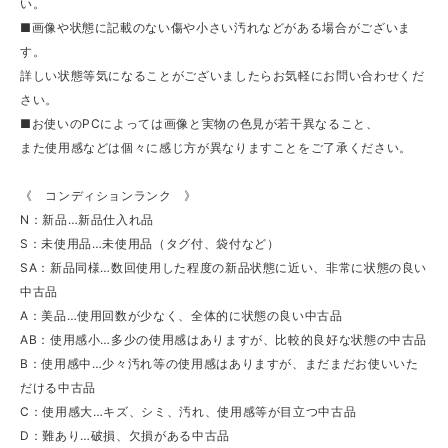
い。
■画像や状態に記載のない傷や小さい汚れなどがある場合がございま
す。
詳しい状態等気になることがございましたらお気軽にお問い合わせくだ
さい。
■お使いのPCによっては画像と実物の色見が若干異なること、
また使用感などは個々に感じ方が異なりますことをご了承ください。
《 コンディションランク 》
N：新品…新品仕入れ品
S：未使用品…未使用品（タグ付、袋付など）
SA：新品同様…数回使用した程度の新品状態に近い、非常に状態の良い
中古品
A：美品…使用回数が少なく、全体的に状態の良い中古品
AB：使用感小…多少の使用感はありますが、比較的良好な状態の中古品
B：使用感中…少々汚れ等の使用感はありますが、まだまだお使いいた
だける中古品
C：使用感大…キズ、シミ、汚れ、使用感等が目立つ中古品
D：難あり…破損、欠損がある中古品