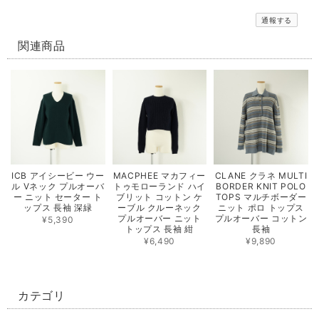
通報する
関連商品
ICB アイシービー ウー
MACPHEE マカフィー
CLANE クラネ MULTI
ル Vネック プルオーバ
トゥモローランド ハイ
BORDER KNIT POLO
ー ニット セーター ト
ブリット コットン ケ
TOPS マルチボーダー
ップス 長袖 深緑
ーブル クルーネック
ニット ポロ トップス
プルオーバー ニット
プルオーバー コットン
¥5,390
トップス 長袖 紺
長袖
¥6,490
¥9,890
カテゴリ