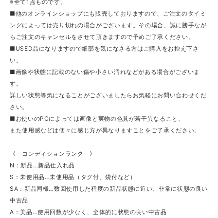
※全て1点ものです。
■他のオンラインショップにも販売しておりますので、ご注文のタイミ
ングによっては売り切れの場合がございます。その場合、誠に勝手なが
らご注文のキャンセルをさせて頂きますので予めご了承ください。
■USED品になりますので細部を気になさる方はご購入をお控え下さ
い。
■画像や状態に記載のない傷や小さい汚れなどがある場合がございま
す。
詳しい状態等気になることがございましたらお気軽にお問い合わせくだ
さい。
■お使いのPCによっては画像と実物の色見が若干異なること、
また使用感などは個々に感じ方が異なりますことをご了承ください。
《 コンディションランク 》
N：新品…新品仕入れ品
S：未使用品…未使用品（タグ付、袋付など）
SA：新品同様…数回使用した程度の新品状態に近い、非常に状態の良い
中古品
A：美品…使用回数が少なく、全体的に状態の良い中古品