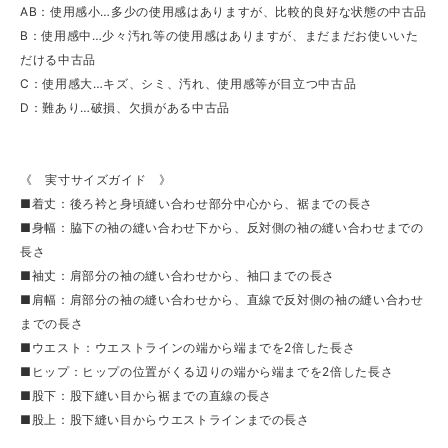
AB：使用感小…多少の使用感はありますが、比較的良好な状態の中古品
B：使用感中…少々汚れ等の使用感はありますが、まだまだお使いいた
だける中古品
C：使用感大…キズ、シミ、汚れ、使用感等が目立つ中古品
D：難あり…破損、欠損がある中古品
《 実寸サイズガイド 》
■着丈：後ろ衿と身頃縫い合わせ部分中心から、裾までの長さ
■身幅：脇下の袖の縫い合わせ下から、反対側の袖の縫い合わせまでの
長さ
■袖丈：肩部分の袖の縫い合わせから、袖口までの長さ
■肩幅：肩部分の袖の縫い合わせから、直線で反対側の袖の縫い合わせ
までの長さ
■ウエスト：ウエストラインの端から端までを2倍した長さ
■ヒップ：ヒップの位置がくる辺りの端から端までを2倍した長さ
■股下：股下縫い目から裾までの直線の長さ
■股上：股下縫い目からウエストラインまでの長さ