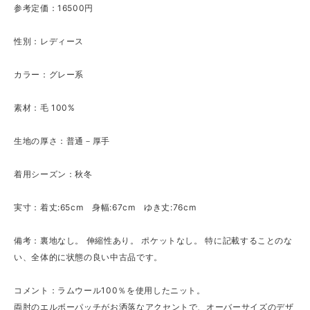
参考定価：16500円
性別：レディース
カラー：グレー系
素材：毛 100%
生地の厚さ：普通－厚手
着用シーズン：秋冬
実寸：着丈:65cm 身幅:67cm ゆき丈:76cm
備考：裏地なし。 伸縮性あり。 ポケットなし。 特に記載することのな
い、全体的に状態の良い中古品です。
コメント：ラムウール100％を使用したニット。
両肘のエルボーパッチがお洒落なアクセントで、オーバーサイズのデザ