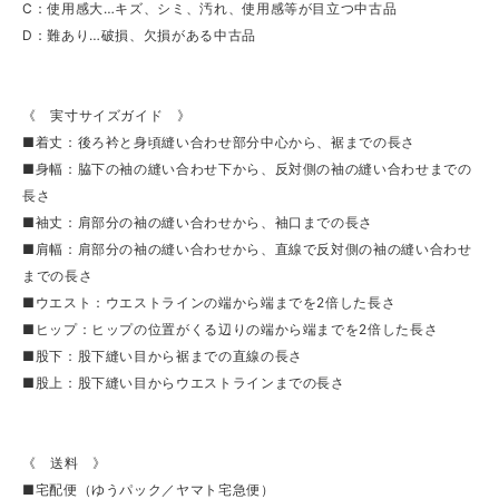
C：使用感大…キズ、シミ、汚れ、使用感等が目立つ中古品
D：難あり…破損、欠損がある中古品
《 実寸サイズガイド 》
■着丈：後ろ衿と身頃縫い合わせ部分中心から、裾までの長さ
■身幅：脇下の袖の縫い合わせ下から、反対側の袖の縫い合わせまでの
長さ
■袖丈：肩部分の袖の縫い合わせから、袖口までの長さ
■肩幅：肩部分の袖の縫い合わせから、直線で反対側の袖の縫い合わせ
までの長さ
■ウエスト：ウエストラインの端から端までを2倍した長さ
■ヒップ：ヒップの位置がくる辺りの端から端までを2倍した長さ
■股下：股下縫い目から裾までの直線の長さ
■股上：股下縫い目からウエストラインまでの長さ
《 送料 》
■宅配便（ゆうパック／ヤマト宅急便）