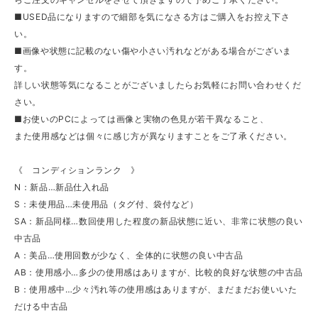
■USED品になりますので細部を気になさる方はご購入をお控え下さ
い。
■画像や状態に記載のない傷や小さい汚れなどがある場合がございま
す。
詳しい状態等気になることがございましたらお気軽にお問い合わせくだ
さい。
■お使いのPCによっては画像と実物の色見が若干異なること、
また使用感などは個々に感じ方が異なりますことをご了承ください。
《 コンディションランク 》
N：新品…新品仕入れ品
S：未使用品…未使用品（タグ付、袋付など）
SA：新品同様…数回使用した程度の新品状態に近い、非常に状態の良い
中古品
A：美品…使用回数が少なく、全体的に状態の良い中古品
AB：使用感小…多少の使用感はありますが、比較的良好な状態の中古品
B：使用感中…少々汚れ等の使用感はありますが、まだまだお使いいた
だける中古品