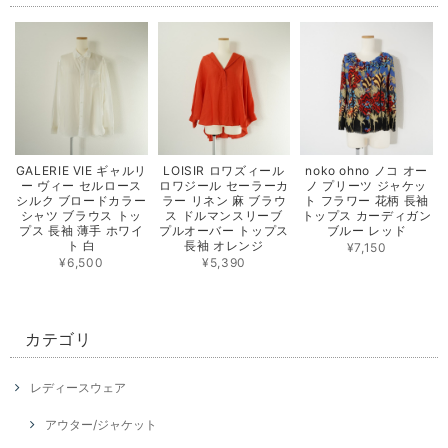
GALERIE VIE ギャルリ
LOISIR ロワズィール
noko ohno ノコ オー
ー ヴィー セルロース
ロワジール セーラーカ
ノ プリーツ ジャケッ
シルク ブロードカラー
ラー リネン 麻 ブラウ
ト フラワー 花柄 長袖
シャツ ブラウス トッ
ス ドルマンスリーブ
トップス カーディガン
プス 長袖 薄手 ホワイ
プルオーバー トップス
ブルー レッド
ト 白
長袖 オレンジ
¥7,150
¥6,500
¥5,390
カテゴリ
レディースウェア
アウター/ジャケット