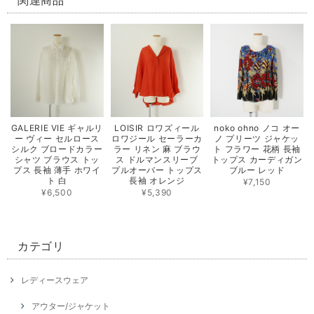
関連商品
GALERIE VIE ギャルリ
LOISIR ロワズィール
noko ohno ノコ オー
ー ヴィー セルロース
ロワジール セーラーカ
ノ プリーツ ジャケッ
シルク ブロードカラー
ラー リネン 麻 ブラウ
ト フラワー 花柄 長袖
シャツ ブラウス トッ
ス ドルマンスリーブ
トップス カーディガン
プス 長袖 薄手 ホワイ
プルオーバー トップス
ブルー レッド
ト 白
長袖 オレンジ
¥7,150
¥6,500
¥5,390
カテゴリ
レディースウェア
アウター/ジャケット