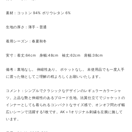
素材：コットン 94% ポリウレタン 6%
生地の厚さ：薄手－普通
着用シーズン：春夏秋冬
実寸：着丈:64cm 身幅:48cm 袖丈:62cm 肩幅:38cm
備考：裏地なし。 伸縮性あり。 ポケットなし。 未使用品でも一度人手
に渡った物としてご理解の程よろしくお願いいたします。
コメント：シンプルでクラシックなデザインのレギュラーカラーシャ
ツ。上品な艶と伸縮性のあるブロード生地。比翼仕立てでジャケットの
インナーとしても着られるコンパクトなサイズ感で、オンオフ問わず幅
広いシーンで活躍する1枚です。AK＋1オリジナル刺繍を左腕に施して
います。