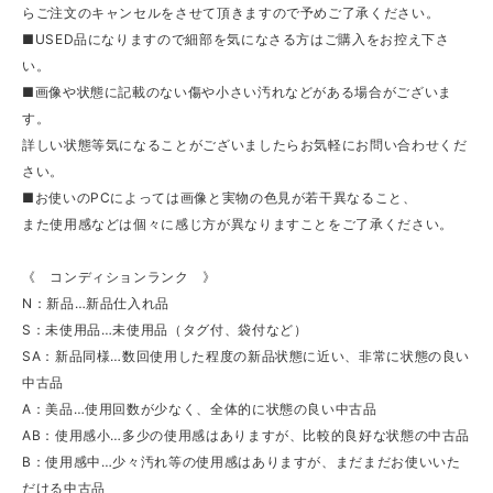
らご注文のキャンセルをさせて頂きますので予めご了承ください。
■USED品になりますので細部を気になさる方はご購入をお控え下さ
い。
■画像や状態に記載のない傷や小さい汚れなどがある場合がございま
す。
詳しい状態等気になることがございましたらお気軽にお問い合わせくだ
さい。
■お使いのPCによっては画像と実物の色見が若干異なること、
また使用感などは個々に感じ方が異なりますことをご了承ください。
《 コンディションランク 》
N：新品…新品仕入れ品
S：未使用品…未使用品（タグ付、袋付など）
SA：新品同様…数回使用した程度の新品状態に近い、非常に状態の良い
中古品
A：美品…使用回数が少なく、全体的に状態の良い中古品
AB：使用感小…多少の使用感はありますが、比較的良好な状態の中古品
B：使用感中…少々汚れ等の使用感はありますが、まだまだお使いいた
だける中古品