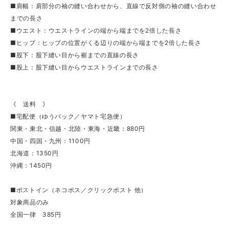
■肩幅：肩部分の袖の縫い合わせから、直線で反対側の袖の縫い合わせ
までの長さ
■ウエスト：ウエストラインの端から端までを2倍した長さ
■ヒップ：ヒップの位置がくる辺りの端から端までを2倍した長さ
■股下：股下縫い目から裾までの直線の長さ
■股上：股下縫い目からウエストラインまでの長さ
《 送料 》
■宅配便（ゆうパック／ヤマト宅急便）
関東・東北・信越・北陸・東海・近畿：880円
中国・四国・九州：1100円
北海道：1350円
沖縄：1450円
■ポストイン（ネコポス／クリックポスト 他）
対象商品のみ
全国一律 385円