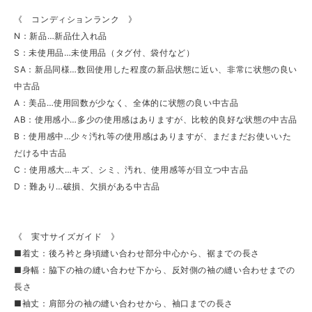
《 コンディションランク 》
N：新品…新品仕入れ品
S：未使用品…未使用品（タグ付、袋付など）
SA：新品同様…数回使用した程度の新品状態に近い、非常に状態の良い
中古品
A：美品…使用回数が少なく、全体的に状態の良い中古品
AB：使用感小…多少の使用感はありますが、比較的良好な状態の中古品
B：使用感中…少々汚れ等の使用感はありますが、まだまだお使いいた
だける中古品
C：使用感大…キズ、シミ、汚れ、使用感等が目立つ中古品
D：難あり…破損、欠損がある中古品
《 実寸サイズガイド 》
■着丈：後ろ衿と身頃縫い合わせ部分中心から、裾までの長さ
■身幅：脇下の袖の縫い合わせ下から、反対側の袖の縫い合わせまでの
長さ
■袖丈：肩部分の袖の縫い合わせから、袖口までの長さ