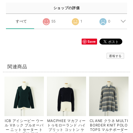
ショップの評価
すべて
55
1
0
Save
通報する
関連商品
ICB アイシービー ウー
MACPHEE マカフィー
CLANE クラネ MULTI
ル Vネック プルオーバ
トゥモローランド ハイ
BORDER KNIT POLO
ー ニット セーター ト
ブリット コットン ケ
TOPS マルチボーダー