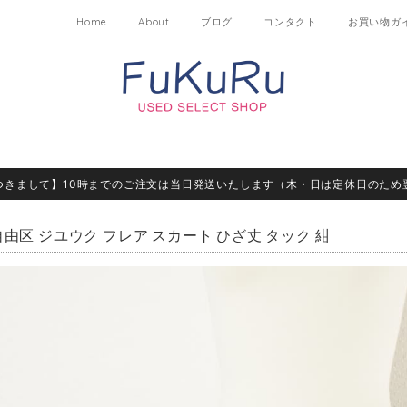
Home
About
ブログ
コンタクト
お買い物ガ
つきまして】10時までのご注文は当日発送いたします（木・日は定休日のため
自由区 ジユウク フレア スカート ひざ丈 タック 紺