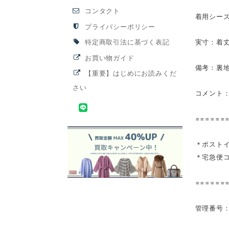
コンタクト
着用シー
プライバシーポリシー
実寸：着丈
特定商取引法に基づく表記
お買い物ガイド
備考：裏
【重要】はじめにお読みくだ
さい
コメント
======
＊ポストイ
＊宅急便コ
======
管理番号：2