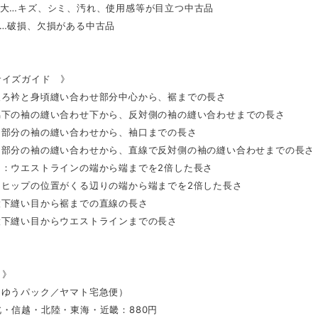
感大…キズ、シミ、汚れ、使用感等が目立つ中古品
り…破損、欠損がある中古品
サイズガイド 》
後ろ衿と身頃縫い合わせ部分中心から、裾までの長さ
脇下の袖の縫い合わせ下から、反対側の袖の縫い合わせまでの長さ
肩部分の袖の縫い合わせから、袖口までの長さ
肩部分の袖の縫い合わせから、直線で反対側の袖の縫い合わせまでの長さ
ト：ウエストラインの端から端までを2倍した長さ
：ヒップの位置がくる辺りの端から端までを2倍した長さ
股下縫い目から裾までの直線の長さ
股下縫い目からウエストラインまでの長さ
 》
（ゆうパック／ヤマト宅急便）
・信越・北陸・東海・近畿：880円