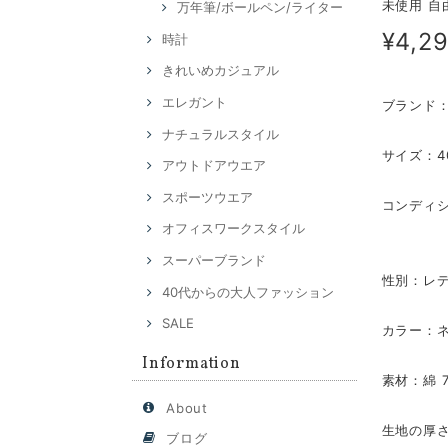
未使用 自
万年筆/ボールペン/ライター
¥4,2
時計
きれいめカジュアル
エレガント
ブランド：
ナチュラルスタイル
サイズ：4
アウトドアウエア
スポーツウエア
コンディ
オフィスワークスタイル
スーパーブランド
性別：レ
40代からの大人ファッション
SALE
カラー：
Information
素材：綿 7
About
生地の厚
ブログ