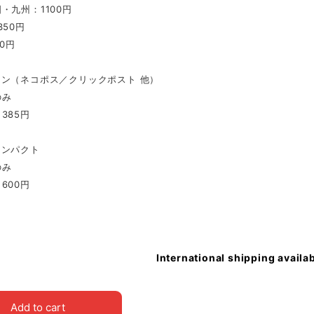
・九州：1100円
350円
0円
イン（ネコポス／クリックポスト 他）
のみ
385円
コンパクト
のみ
600円
International shipping availa
Add to cart