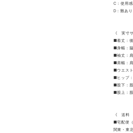
C：使用
D：難あ
《 実寸
■着丈：
■身幅：
■袖丈：
■肩幅：
■ウエス
■ヒップ
■股下：
■股上：
《 送料
■宅配便
関東・東北