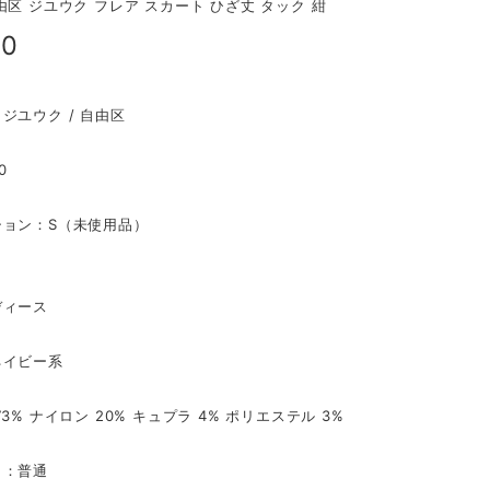
由区 ジユウク フレア スカート ひざ丈 タック 紺
90
ジユウク / 自由区
0
ション：S（未使用品）
ディース
ネイビー系
3% ナイロン 20% キュプラ 4% ポリエステル 3%
さ：普通