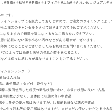
：#春物# #秋物# #冬物# #オフィス# #上品# #きれいめカジュアル#
ものです。
ンラインショップにも販売しておりますので、ご注文のタイミングによっ
がらご注文のキャンセルをさせて頂きますので予めご了承ください。
品になりますので細部を気になさる方はご購入をお控え下さい。
状態に記載のない傷や小さい汚れなどがある場合がございます。
態等気になることがございましたらお気軽にお問い合わせください。
のPCによっては画像と実物の色見が若干異なること、
感などは個々に感じ方が異なりますことをご了承ください。
ディションランク 》
…新品仕入れ品
用品…未使用品（タグ付、袋付など）
品同様…数回使用した程度の新品状態に近い、非常に状態の良い中古品
…使用回数が少なく、全体的に状態の良い中古品
用感小…多少の使用感はありますが、比較的良好な状態の中古品
感中…少々汚れ等の使用感はありますが、まだまだお使いいただける中古