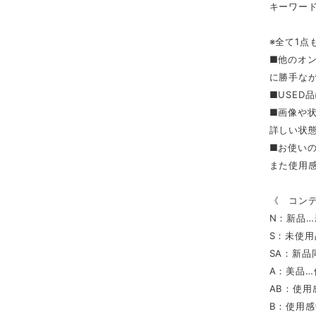
キーワード
※全て1点
■他のオ
に勝手な
■USED
■画像や
詳しい状
■お使い
また使用
《 コン
N：新品
S：未使
SA：新
A：美品
AB：使
B：使用