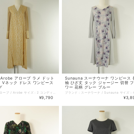
 Arobe アローブ ラメ ドット
Sunauna スーナウーナ ワンピース 
 Vネック ドレス ワンピース
袖 ひざ丈 タック ジャージー 切替 
グ
ワー 花柄 グレー ブルー
ブランド：アローブ / Arobe サイズ：2 コンディション：A（美品） 参考定価：57200円 性別：レディース カラー：イエロー系 素材：キュプラ 70% 綿 20% ポリエステル 10% 生地の厚さ：薄手 着用シーズン：春夏秋 実寸：着丈:117cm 身幅:45cm 袖丈:59cm 肩幅:39cm 備考：裏地あり。 伸縮性なし。 ポケットなし。 特に記載することのない、全体的に状態の良い中古品です。 コメント：裾部分のサイドのスリットが特徴的で、ストンとしたシルエットでデザイン性も高く、軽い素材で着心地も良いワンピース。パーティーやお呼ばれからカジュアルなお出掛けまで幅広く着用いただけるアイテムです。 品番：610109 =================================================== ＊ポストイン（ネコポス／クリックポスト 他）全国一律385円：対象外 ＊宅急便コンパクト (全国一律600円)：対象外 =================================================== 管理番号：250726002 キーワード：#春物# #夏物# #秋物# #オフィス# #上品# #きれいめカジュアル# #40代からの大人ファッション# ※全て1点ものです。 ■他のオンラインショップにも販売しておりますので、ご注文のタイミングによっては売り切れの場合がございます。その場合、誠に勝手ながらご注文のキャンセルをさせて頂きますので予めご了承ください。 ■USED品になりますので細部を気になさる方はご購入をお控え下さい。 ■画像や状態に記載のない傷や小さい汚れなどがある場合がございます。 詳しい状態等気になることがございましたらお気軽にお問い合わせください。 ■お使いのPCによっては画像と実物の色見が若干異なること、 また使用感などは個々に感じ方が異なりますことをご了承ください。 《 コンディションランク 》 N：新品…新品仕入れ品 S：未使用品…未使用品（タグ付、袋付など） SA：新品同様…数回使用した程度の新品状態に近い、非常に状態の良い中古品 A：美品…使用回数が少なく、全体的に状態の良い中古品 AB：使用感小…多少の使用感はありますが、比較的良好な状態の中古品 B：使用感中…少々汚れ等の使用感はありますが、まだまだお使いいただける中古品 C：使用感大…キズ、シミ、汚れ、使用感等が目立つ中古品 D：難あり…破損、欠損がある中古品 《 実寸サイズガイド 》 ■着丈：後ろ衿と身頃縫い合わせ部分中心から、裾までの長さ ■身幅：脇下の袖の縫い合わせ下から、反対側の袖の縫い合わせまでの長さ ■袖丈：肩部分の袖の縫い合わせから、袖口までの長さ ■肩幅：肩部分の袖の縫い合わせから、直線で反対側の袖の縫い合わせまでの長さ ■ウエスト：ウエストラインの端から端までを2倍した長さ ■ヒップ：ヒップの位置がくる辺りの端から端までを2倍した長さ ■股下：股下縫い目から裾までの直線の長さ ■股上：股下縫い目からウエストラインまでの長さ 《 送料 》 ■宅配便（ゆうパック／ヤマト宅急便） 関東・東北・信越・北陸・東海・近畿：880円 中国・四国・九州：1100円 北海道：1350円 沖縄：1450円 ■ポストイン（ネコポス／クリックポスト 他） 対象商品のみ 全国一律 385円 ■宅急便コンパクト 対象商品のみ 全国一律 600円
¥9,790
¥3,8