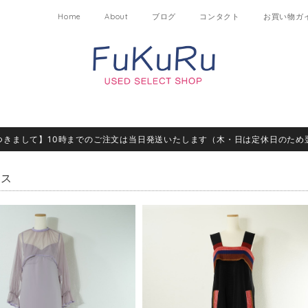
Home
About
ブログ
コンタクト
お買い物ガ
つきまして】10時までのご注文は当日発送いたします（木・日は定休日のため
ース