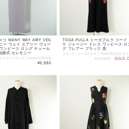
メリ MANY WAY AIRY VEIL
TOGA PULLA トーガプルラ コード
 メニー ウェイ エアリー ヴェー
ケ ジャージー ドレス ワンピース ロ
 ワンピース ロング チュール
グ フレアー ブラック 黒
結婚式 セレモニー
ブランド：アメリヴィンテージ / Ameri VINTAGE サイズ：S コンディション：A（美品） 参考定価：21450円 性別：レディース カラー：パープル系 素材：ポリエステル 92% ポリウレタン 8% 生地の厚さ：薄手－普通 着用シーズン：春夏秋冬 実寸：ストラップ含まず後ろ着丈:105cm 身幅:37cm 備考：裏地あり。 伸縮性あり。 ポケットなし。 特に記載することのない、全体的に状態の良い中古品です。 コメント：ドレスとチュールのショートトップスのレイヤードアイテム。 Iラインの美シルエットなドレスと、シアーなチュールトップス。ショートトップスは前後2WAYで着用が可能です。ドレスはパットが入っています。ラップの調整も可能。 オケージョンはもちろん、コーディネート次第でデイリーにも着用できるアイテムです。 品番：2210530880 =================================================== ＊ポストイン（ネコポス／クリックポスト 他）全国一律385円：対象外 ＊宅急便コンパクト (全国一律600円)：対象外 =================================================== 管理番号：260722001 キーワード：#春物# #夏物# #秋物# #冬物# ※全て1点ものです。 ■他のオンラインショップにも販売しておりますので、ご注文のタイミングによっては売り切れの場合がございます。その場合、誠に勝手ながらご注文のキャンセルをさせて頂きますので予めご了承ください。 ■USED品になりますので細部を気になさる方はご購入をお控え下さい。 ■画像や状態に記載のない傷や小さい汚れなどがある場合がございます。 詳しい状態等気になることがございましたらお気軽にお問い合わせください。 ■お使いのPCによっては画像と実物の色見が若干異なること、 また使用感などは個々に感じ方が異なりますことをご了承ください。 《 コンディションランク 》 N：新品…新品仕入れ品 S：未使用品…未使用品（タグ付、袋付など） SA：新品同様…数回使用した程度の新品状態に近い、非常に状態の良い中古品 A：美品…使用回数が少なく、全体的に状態の良い中古品 AB：使用感小…多少の使用感はありますが、比較的良好な状態の中古品 B：使用感中…少々汚れ等の使用感はありますが、まだまだお使いいただける中古品 C：使用感大…キズ、シミ、汚れ、使用感等が目立つ中古品 D：難あり…破損、欠損がある中古品 《 実寸サイズガイド 》 ■着丈：後ろ衿と身頃縫い合わせ部分中心から、裾までの長さ ■身幅：脇下の袖の縫い合わせ下から、反対側の袖の縫い合わせまでの長さ ■袖丈：肩部分の袖の縫い合わせから、袖口までの長さ ■肩幅：肩部分の袖の縫い合わせから、直線で反対側の袖の縫い合わせまでの長さ ■ウエスト：ウエストラインの端から端までを2倍した長さ ■ヒップ：ヒップの位置がくる辺りの端から端までを2倍した長さ ■股下：股下縫い目から裾までの直線の長さ ■股上：股下縫い目からウエストラインまでの長さ 《 送料 》 ■宅配便（ゆうパック／ヤマト宅急便） 関東・東北・信越・北陸・東海・近畿：880円 中国・四国・九州：1100円 北海道：1350円 沖縄：1450円 ■ポストイン（ネコポス／クリックポスト 他） 対象商品のみ 全国一律 385円 ■宅急便コンパクト 対象商品のみ 全国一律 600円
¥19,800
SOLD 
¥6,980