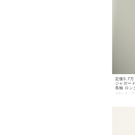
定価5.7万
ジャガード
長袖 ロン