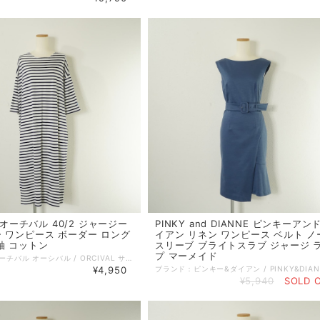
L オーチバル 40/2 ジャージー
PINKY and DIANNE ピンキーアン
 ワンピース ボーダー ロング
イアン リネン ワンピース ベルト ノ
袖 コットン
スリーブ ブライトスラブ ジャージ 
プ マーメイド
ブランド：オーチバル オーシバル / ORCIVAL サイズ：F コンディション：A（美品） 参考定価：14080円 性別：レディース カラー：ホワイト系 ネイビー系 素材：綿 100% 生地の厚さ：普通 着用シーズン：春夏秋 実寸：着丈:110cm 身幅:62cm ゆき丈:61cm 備考：裏地なし。 伸縮性あり。 ポケットなし。 特に記載することのない、全体的に状態の良い中古品です。 コメント：40/2ジャージーカットソーワンピース。度詰で編み立てた天竺素材を使用し、柔らかな素材感が着心地抜群の一着。ゆったりとワイドなシルエットの一枚着るだけでもコーデが完成するロング丈のワンピースです。 品番：RC-9258 =================================================== ＊ポストイン（ネコポス／クリックポスト 他）全国一律385円：対象外 ＊宅急便コンパクト (全国一律600円)：対象外 =================================================== 管理番号：250729003 キーワード：#春物# #夏物# #秋物# #ナチュラル系# #40代からの大人ファッション# ※全て1点ものです。 ■他のオンラインショップにも販売しておりますので、ご注文のタイミングによっては売り切れの場合がございます。その場合、誠に勝手ながらご注文のキャンセルをさせて頂きますので予めご了承ください。 ■USED品になりますので細部を気になさる方はご購入をお控え下さい。 ■画像や状態に記載のない傷や小さい汚れなどがある場合がございます。 詳しい状態等気になることがございましたらお気軽にお問い合わせください。 ■お使いのPCによっては画像と実物の色見が若干異なること、 また使用感などは個々に感じ方が異なりますことをご了承ください。 《 コンディションランク 》 N：新品…新品仕入れ品 S：未使用品…未使用品（タグ付、袋付など） SA：新品同様…数回使用した程度の新品状態に近い、非常に状態の良い中古品 A：美品…使用回数が少なく、全体的に状態の良い中古品 AB：使用感小…多少の使用感はありますが、比較的良好な状態の中古品 B：使用感中…少々汚れ等の使用感はありますが、まだまだお使いいただける中古品 C：使用感大…キズ、シミ、汚れ、使用感等が目立つ中古品 D：難あり…破損、欠損がある中古品 《 実寸サイズガイド 》 ■着丈：後ろ衿と身頃縫い合わせ部分中心から、裾までの長さ ■身幅：脇下の袖の縫い合わせ下から、反対側の袖の縫い合わせまでの長さ ■袖丈：肩部分の袖の縫い合わせから、袖口までの長さ ■肩幅：肩部分の袖の縫い合わせから、直線で反対側の袖の縫い合わせまでの長さ ■ウエスト：ウエストラインの端から端までを2倍した長さ ■ヒップ：ヒップの位置がくる辺りの端から端までを2倍した長さ ■股下：股下縫い目から裾までの直線の長さ ■股上：股下縫い目からウエストラインまでの長さ 《 送料 》 ■宅配便（ゆうパック／ヤマト宅急便） 関東・東北・信越・北陸・東海・近畿：880円 中国・四国・九州：1100円 北海道：1350円 沖縄：1450円 ■ポストイン（ネコポス／クリックポスト 他） 対象商品のみ 全国一律 385円 ■宅急便コンパクト 対象商品のみ 全国一律 600円
¥4,950
¥5,940
SOLD 