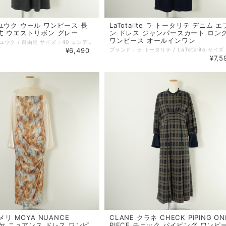
ユウク ウール ワンピース 長
LaTotalite ラ トータリテ デニム 
丈 ウエストリボン グレー
ン ドレス ジャンパースカート ロン
ワンピース オールインワン
ブランド：ジユウク / 自由区 サイズ：40 コンディション：A（美品） 性別：レディース カラー：グレー系 素材：毛 100% 生地の厚さ：普通 着用シーズン：秋冬 実寸：着丈:93cm 身幅:46cm 袖丈:57cm 肩幅:40cm ウエスト:92cm 備考：裏地あり。 伸縮性あり。 ポケットなし。 特に記載することのない、全体的に状態の良い中古品です。 コメント：上質なウール100％のワンピース。袖以外の胴からスカートにかけて裏地があります。ウエストのリボンで調節できるデザインです。 =================================================== ＊ポストイン（ネコポス／クリックポスト 他）全国一律385円：対象外 ＊宅急便コンパクト (全国一律600円)：対象外 =================================================== 管理番号：251013001 キーワード：#秋物# #冬物# #上品# #40代からの大人ファッション# ※全て1点ものです。 ■他のオンラインショップにも販売しておりますので、ご注文のタイミングによっては売り切れの場合がございます。その場合、誠に勝手ながらご注文のキャンセルをさせて頂きますので予めご了承ください。 ■USED品になりますので細部を気になさる方はご購入をお控え下さい。 ■画像や状態に記載のない傷や小さい汚れなどがある場合がございます。 詳しい状態等気になることがございましたらお気軽にお問い合わせください。 ■お使いのPCによっては画像と実物の色見が若干異なること、 また使用感などは個々に感じ方が異なりますことをご了承ください。 《 コンディションランク 》 N：新品…新品仕入れ品 S：未使用品…未使用品（タグ付、袋付など） SA：新品同様…数回使用した程度の新品状態に近い、非常に状態の良い中古品 A：美品…使用回数が少なく、全体的に状態の良い中古品 AB：使用感小…多少の使用感はありますが、比較的良好な状態の中古品 B：使用感中…少々汚れ等の使用感はありますが、まだまだお使いいただける中古品 C：使用感大…キズ、シミ、汚れ、使用感等が目立つ中古品 D：難あり…破損、欠損がある中古品 《 実寸サイズガイド 》 ■着丈：後ろ衿と身頃縫い合わせ部分中心から、裾までの長さ ■身幅：脇下の袖の縫い合わせ下から、反対側の袖の縫い合わせまでの長さ ■袖丈：肩部分の袖の縫い合わせから、袖口までの長さ ■肩幅：肩部分の袖の縫い合わせから、直線で反対側の袖の縫い合わせまでの長さ ■ウエスト：ウエストラインの端から端までを2倍した長さ ■ヒップ：ヒップの位置がくる辺りの端から端までを2倍した長さ ■股下：股下縫い目から裾までの直線の長さ ■股上：股下縫い目からウエストラインまでの長さ 《 送料 》 ■宅配便（ゆうパック／ヤマト宅急便） 関東・東北・信越・北陸・東海・近畿：880円 中国・四国・九州：1100円 北海道：1350円 沖縄：1450円 ■ポストイン（ネコポス／クリックポスト 他） 対象商品のみ 全国一律 385円 ■宅急便コンパクト 対象商品のみ 全国一律 600円
¥6,490
¥7,5
アメリ MOYA NUANCE
CLANE クラネ CHECK PIPING ON
 モヤ ニュアンス ドレス ワンピ
PIECE チェック パイピング ワンピ