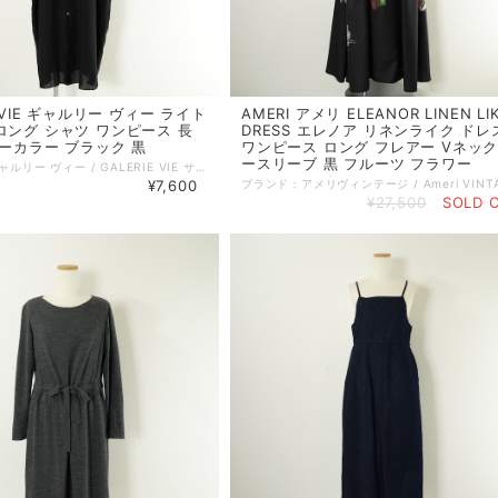
E VIE ギャルリー ヴィー ライト
AMERI アメリ ELEANOR LINEN LI
ロング シャツ ワンピース 長
DRESS エレノア リネンライク ドレ
ノーカラー ブラック 黒
ワンピース ロング フレアー Vネック
ースリーブ 黒 フルーツ フラワー
ブランド：ギャルリー ヴィー / GALERIE VIE サイズ：36 コンディション：A（美品） 参考定価：33000円 性別：レディース カラー：ブラック系 素材：レーヨン 100% 生地の厚さ：薄手 着用シーズン：春夏秋 実寸：着丈:118cm 身幅:65cm ゆき丈:80cm 備考：裏地なし。 伸縮性なし。 ポケットなし。 特に記載することのない、全体的に状態の良い中古品です。 コメント：肌さらりとしたタッチが特徴のレーヨン素材を使用したシリーズのシャツワンピース。 膝下まで届く長めの着丈で、両サイドにスリットがあり、きゅっと詰まったネックラインですっきりとさせつつ、裾にかけてすとんと落ちるゆったりとしたシルエットのデザインのアイテムです。 品番：23-06-91-06703 =================================================== ＊ポストイン（ネコポス／クリックポスト 他）全国一律385円：対象外 ＊宅急便コンパクト (全国一律600円)：対象 =================================================== 管理番号：260408006 キーワード：#春物# #夏物# #秋物# #きれいめカジュアル# ※全て1点ものです。 ■他のオンラインショップにも販売しておりますので、ご注文のタイミングによっては売り切れの場合がございます。その場合、誠に勝手ながらご注文のキャンセルをさせて頂きますので予めご了承ください。 ■USED品になりますので細部を気になさる方はご購入をお控え下さい。 ■画像や状態に記載のない傷や小さい汚れなどがある場合がございます。 詳しい状態等気になることがございましたらお気軽にお問い合わせください。 ■お使いのPCによっては画像と実物の色見が若干異なること、 また使用感などは個々に感じ方が異なりますことをご了承ください。 《 コンディションランク 》 N：新品…新品仕入れ品 S：未使用品…未使用品（タグ付、袋付など） SA：新品同様…数回使用した程度の新品状態に近い、非常に状態の良い中古品 A：美品…使用回数が少なく、全体的に状態の良い中古品 AB：使用感小…多少の使用感はありますが、比較的良好な状態の中古品 B：使用感中…少々汚れ等の使用感はありますが、まだまだお使いいただける中古品 C：使用感大…キズ、シミ、汚れ、使用感等が目立つ中古品 D：難あり…破損、欠損がある中古品 《 実寸サイズガイド 》 ■着丈：後ろ衿と身頃縫い合わせ部分中心から、裾までの長さ ■身幅：脇下の袖の縫い合わせ下から、反対側の袖の縫い合わせまでの長さ ■袖丈：肩部分の袖の縫い合わせから、袖口までの長さ ■肩幅：肩部分の袖の縫い合わせから、直線で反対側の袖の縫い合わせまでの長さ ■ウエスト：ウエストラインの端から端までを2倍した長さ ■ヒップ：ヒップの位置がくる辺りの端から端までを2倍した長さ ■股下：股下縫い目から裾までの直線の長さ ■股上：股下縫い目からウエストラインまでの長さ 《 送料 》 ■宅配便（ゆうパック／ヤマト宅急便） 関東・東北・信越・北陸・東海・近畿：880円 中国・四国・九州：1100円 北海道：1350円 沖縄：1450円 ■ポストイン（ネコポス／クリックポスト 他） 対象商品のみ 全国一律 385円 ■宅急便コンパクト 対象商品のみ 全国一律 600円
¥7,600
¥27,500
SOLD 