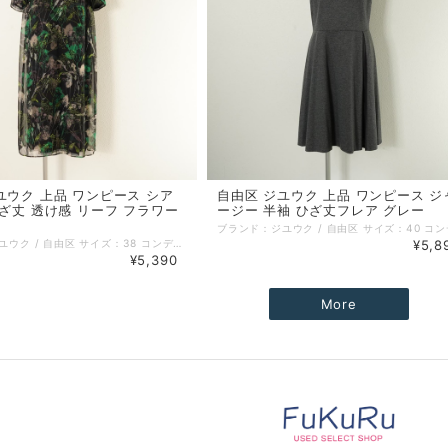
ユウク 上品 ワンピース シア
自由区 ジユウク 上品 ワンピース ジ
ひざ丈 透け感 リーフ フラワー
ージー 半袖 ひざ丈フレア グレー
ブランド：ジユウク / 自由区 サイズ：38 コンディション：SA（新品同様） 性別：レディース カラー：ブラック系 グリーン系 素材：ポリエステル 100% 生地の厚さ：薄手 着用シーズン：春夏秋 実寸：着丈:105cm 身幅:47cm 袖丈:22cm 肩幅:39cm 備考：伸縮性なし。 ポケットなし。 特に記載することのない、全体的に状態の良い中古品です。 コメント：上品な自由区のワンピースです。透け感のあるシアー生地とポリエステルの生地を同じ柄の生地を重ねたデザインです。 =================================================== ＊ポストイン（ネコポス／クリックポスト 他）全国一律385円：対象外 ＊宅急便コンパクト (全国一律600円)：対象外 =================================================== 管理番号：250723006 キーワード：#春物# #夏物# #秋物# #オフィス# #上品# #きれいめカジュアル# #40代からの大人ファッション# ※全て1点ものです。 ■他のオンラインショップにも販売しておりますので、ご注文のタイミングによっては売り切れの場合がございます。その場合、誠に勝手ながらご注文のキャンセルをさせて頂きますので予めご了承ください。 ■USED品になりますので細部を気になさる方はご購入をお控え下さい。 ■画像や状態に記載のない傷や小さい汚れなどがある場合がございます。 詳しい状態等気になることがございましたらお気軽にお問い合わせください。 ■お使いのPCによっては画像と実物の色見が若干異なること、 また使用感などは個々に感じ方が異なりますことをご了承ください。 《 コンディションランク 》 N：新品…新品仕入れ品 S：未使用品…未使用品（タグ付、袋付など） SA：新品同様…数回使用した程度の新品状態に近い、非常に状態の良い中古品 A：美品…使用回数が少なく、全体的に状態の良い中古品 AB：使用感小…多少の使用感はありますが、比較的良好な状態の中古品 B：使用感中…少々汚れ等の使用感はありますが、まだまだお使いいただける中古品 C：使用感大…キズ、シミ、汚れ、使用感等が目立つ中古品 D：難あり…破損、欠損がある中古品 《 実寸サイズガイド 》 ■着丈：後ろ衿と身頃縫い合わせ部分中心から、裾までの長さ ■身幅：脇下の袖の縫い合わせ下から、反対側の袖の縫い合わせまでの長さ ■袖丈：肩部分の袖の縫い合わせから、袖口までの長さ ■肩幅：肩部分の袖の縫い合わせから、直線で反対側の袖の縫い合わせまでの長さ ■ウエスト：ウエストラインの端から端までを2倍した長さ ■ヒップ：ヒップの位置がくる辺りの端から端までを2倍した長さ ■股下：股下縫い目から裾までの直線の長さ ■股上：股下縫い目からウエストラインまでの長さ 《 送料 》 ■宅配便（ゆうパック／ヤマト宅急便） 関東・東北・信越・北陸・東海・近畿：880円 中国・四国・九州：1100円 北海道：1350円 沖縄：1450円 ■ポストイン（ネコポス／クリックポスト 他） 対象商品のみ 全国一律 385円 ■宅急便コンパクト 対象商品のみ 全国一律 600円
¥5,8
¥5,390
More