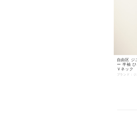
自由区 ジ
ー 半袖 
Ｖネック