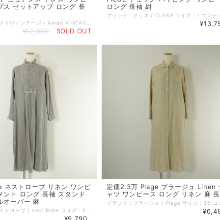
プス セットアップ ロング 長
ロング 長袖 紺
ブランド：アメリヴィンテージ / Ameri VINTAGE サイズ：S コンディション：SA（新品同様） 参考定価：17500円 性別：レディース カラー：ベージュ系 素材：ポリエステル 96% ポリウレタン 4% 別布・ポリエステル 100% 生地の厚さ：薄手－普通 着用シーズン：春夏秋冬 実寸：身幅（ドレス）:43cm 着丈（トップス）:65cm 身幅:45cm 袖丈:61cm 肩幅:35cm 備考：特に記載することのない、全体的に状態の良い中古品です。 コメント：モヤ柄のキャミソールドレスと光沢感あるインナーがセットになったアイテム。キャミソールドレスは左右非対称に入ったニュアンスタックがポイントで、腰より少し高い位置に設定することで腰回りをカバーして細見え効果抜群です。バスト部分は後ろの紐で調整できる仕様です。インナーはテロっとした光沢が魅力の一枚。オケージョンでも、インナーを変えてシーズンレスでデイリーにも幅広くお使いいただけるアイテムです。 品番：2320591030 =================================================== ＊ポストイン（ネコポス／クリックポスト 他）全国一律385円：対象外 ＊宅急便コンパクト (全国一律600円)：対象外 =================================================== 管理番号：250909002 キーワード：#春物# #夏物# #秋物# #冬物# #きれいめカジュアル# ※全て1点ものです。 ■他のオンラインショップにも販売しておりますので、ご注文のタイミングによっては売り切れの場合がございます。その場合、誠に勝手ながらご注文のキャンセルをさせて頂きますので予めご了承ください。 ■USED品になりますので細部を気になさる方はご購入をお控え下さい。 ■画像や状態に記載のない傷や小さい汚れなどがある場合がございます。 詳しい状態等気になることがございましたらお気軽にお問い合わせください。 ■お使いのPCによっては画像と実物の色見が若干異なること、 また使用感などは個々に感じ方が異なりますことをご了承ください。 《 コンディションランク 》 N：新品…新品仕入れ品 S：未使用品…未使用品（タグ付、袋付など） SA：新品同様…数回使用した程度の新品状態に近い、非常に状態の良い中古品 A：美品…使用回数が少なく、全体的に状態の良い中古品 AB：使用感小…多少の使用感はありますが、比較的良好な状態の中古品 B：使用感中…少々汚れ等の使用感はありますが、まだまだお使いいただける中古品 C：使用感大…キズ、シミ、汚れ、使用感等が目立つ中古品 D：難あり…破損、欠損がある中古品 《 実寸サイズガイド 》 ■着丈：後ろ衿と身頃縫い合わせ部分中心から、裾までの長さ ■身幅：脇下の袖の縫い合わせ下から、反対側の袖の縫い合わせまでの長さ ■袖丈：肩部分の袖の縫い合わせから、袖口までの長さ ■肩幅：肩部分の袖の縫い合わせから、直線で反対側の袖の縫い合わせまでの長さ ■ウエスト：ウエストラインの端から端までを2倍した長さ ■ヒップ：ヒップの位置がくる辺りの端から端までを2倍した長さ ■股下：股下縫い目から裾までの直線の長さ ■股上：股下縫い目からウエストラインまでの長さ 《 送料 》 ■宅配便（ゆうパック／ヤマト宅急便） 関東・東北・信越・北陸・東海・近畿：880円 中国・四国・九州：1100円 北海道：1350円 沖縄：1450円 ■ポストイン（ネコポス／クリックポスト 他） 対象商品のみ 全国一律 385円 ■宅急便コンパクト 対象商品のみ 全国一律 600円
¥13,7
¥12,500
SOLD OUT
obe ネストローブ リネン ワンピ
定価2.3万 Plage プラージュ Linen
メント ロング 長袖 スタンド
ャツ ワンピース ロング リネン 麻 
ルオーバー 麻
ブランド：ネストローブ / nest Robe サイズ：F コンディション：A（美品） 性別：レディース カラー：グレー系 素材：麻 100% 生地の厚さ：薄手－普通 着用シーズン：春夏秋 実寸：着丈:120cm 身幅:57cm 袖丈:56cm 肩幅:39cm 備考：裏地なし。 伸縮性なし。 ポケットあり。 天然素材上のネップや毛羽立ちはございますが、全体的に状態の良い中古品です。 コメント：麻100％のシャツワンピース。ピグメント加工で表情のある色合いです。スタントカラーにプルオーバー、タックのあるゆったりデザインで、サイドにスリットがあり、パンツにも合うアイテムです。 =================================================== ＊ポストイン（ネコポス／クリックポスト 他）全国一律385円：対象外 ＊宅急便コンパクト (全国一律600円)：対象外 =================================================== 管理番号：250905002 キーワード：#春物# #夏物# #秋物# #ナチュラル系# #40代からの大人ファッション# ※全て1点ものです。 ■他のオンラインショップにも販売しておりますので、ご注文のタイミングによっては売り切れの場合がございます。その場合、誠に勝手ながらご注文のキャンセルをさせて頂きますので予めご了承ください。 ■USED品になりますので細部を気になさる方はご購入をお控え下さい。 ■画像や状態に記載のない傷や小さい汚れなどがある場合がございます。 詳しい状態等気になることがございましたらお気軽にお問い合わせください。 ■お使いのPCによっては画像と実物の色見が若干異なること、 また使用感などは個々に感じ方が異なりますことをご了承ください。 《 コンディションランク 》 N：新品…新品仕入れ品 S：未使用品…未使用品（タグ付、袋付など） SA：新品同様…数回使用した程度の新品状態に近い、非常に状態の良い中古品 A：美品…使用回数が少なく、全体的に状態の良い中古品 AB：使用感小…多少の使用感はありますが、比較的良好な状態の中古品 B：使用感中…少々汚れ等の使用感はありますが、まだまだお使いいただける中古品 C：使用感大…キズ、シミ、汚れ、使用感等が目立つ中古品 D：難あり…破損、欠損がある中古品 《 実寸サイズガイド 》 ■着丈：後ろ衿と身頃縫い合わせ部分中心から、裾までの長さ ■身幅：脇下の袖の縫い合わせ下から、反対側の袖の縫い合わせまでの長さ ■袖丈：肩部分の袖の縫い合わせから、袖口までの長さ ■肩幅：肩部分の袖の縫い合わせから、直線で反対側の袖の縫い合わせまでの長さ ■ウエスト：ウエストラインの端から端までを2倍した長さ ■ヒップ：ヒップの位置がくる辺りの端から端までを2倍した長さ ■股下：股下縫い目から裾までの直線の長さ ■股上：股下縫い目からウエストラインまでの長さ 《 送料 》 ■宅配便（ゆうパック／ヤマト宅急便） 関東・東北・信越・北陸・東海・近畿：880円 中国・四国・九州：1100円 北海道：1350円 沖縄：1450円 ■ポストイン（ネコポス／クリックポスト 他） 対象商品のみ 全国一律 385円 ■宅急便コンパクト 対象商品のみ 全国一律 600円
¥6,4
¥9,790